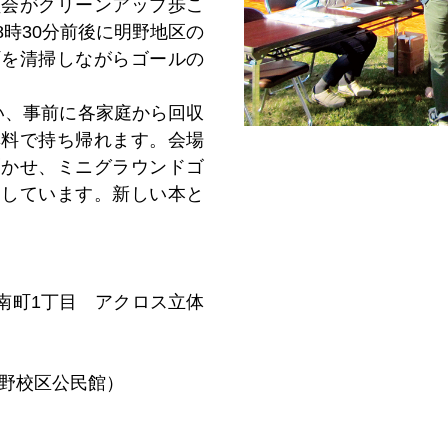
員会がクリーンアップ歩こ
時30分前後に明野地区の
町を清掃しながらゴールの
い、事前に各家庭から回収
無料で持ち帰れます。会場
聞かせ、ミニグラウンドゴ
定しています。新しい本と
南町1丁目 アクロス立体
6（明野校区公民館）