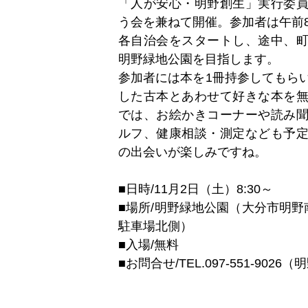
「人が安心・明野創生」実行委
う会を兼ねて開催。参加者は午前8
各自治会をスタートし、途中、
明野緑地公園を目指します。
参加者には本を1冊持参してもら
した古本とあわせて好きな本を
では、お絵かきコーナーや読み
ルフ、健康相談・測定なども予
の出会いが楽しみですね。
■日時/11月2日（土）8:30～
■場所/明野緑地公園（大分市明野
駐車場北側）
■入場/無料
■お問合せ/TEL.097-551-902