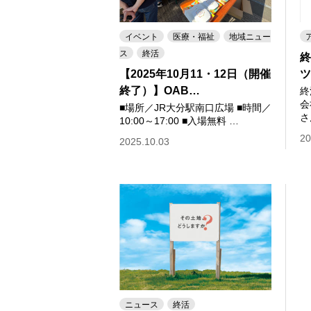
イベント
医療・福祉
地域ニュー
ス
終活
終
【2025年10月11・12日（開催
ツ
終了）】OAB…
終
会
■場所／JR大分駅南口広場 ■時間／
さ
10:00～17:00 ■入場無料 …
20
2025.10.03
ニュース
終活