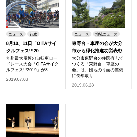
ニュース
行政
ニュース
地域ニュース
8月10、11日「OITAサイ
東野台・車座の会が大分
クルフェス!!!20…
市から緑化推進功労表彰
九州最大規模の自転車ロー
大分市東野台の住民有志で
ドレース大会「OITAサイク
つくる「東野台・車座の
ルフェス!!!2019」が8…
会」は、団地のり面の整備
に長年取り…
2019.07.03
2019.06.28