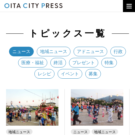
トピックス
トピックス一覧
コラム
OITA CITY PRESSとは
ニュース
地域ニュース
アドニュース
行政
バックナンバー
医療・福祉
終活
プレゼント
特集
広告のお申し込み
レシピ
イベント
募集
地域ニュース
ニュース
地域ニュース