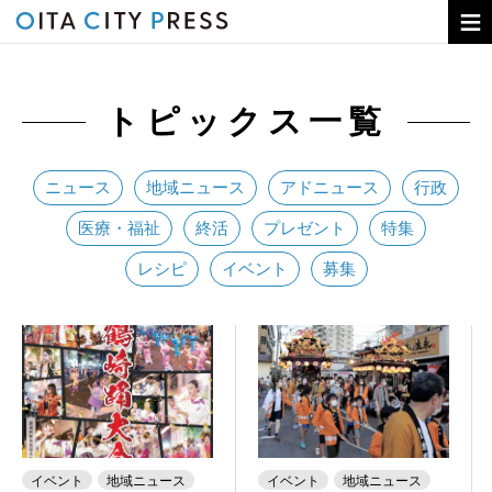
トピックス
トピックス一覧
コラム
OITA CITY PRESSとは
ニュース
地域ニュース
アドニュース
行政
バックナンバー
医療・福祉
終活
プレゼント
特集
広告のお申し込み
レシピ
イベント
募集
イベント
地域ニュース
イベント
地域ニュース