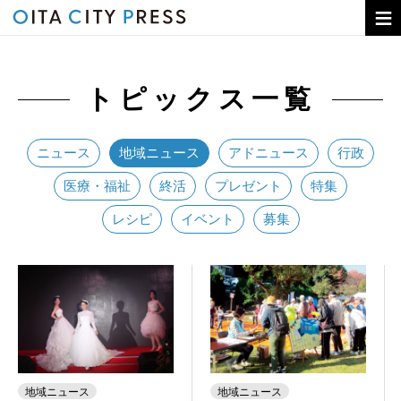
トピックス
トピックス一覧
コラム
OITA CITY PRESSとは
ニュース
地域ニュース
アドニュース
行政
バックナンバー
医療・福祉
終活
プレゼント
特集
広告のお申し込み
レシピ
イベント
募集
地域ニュース
地域ニュース