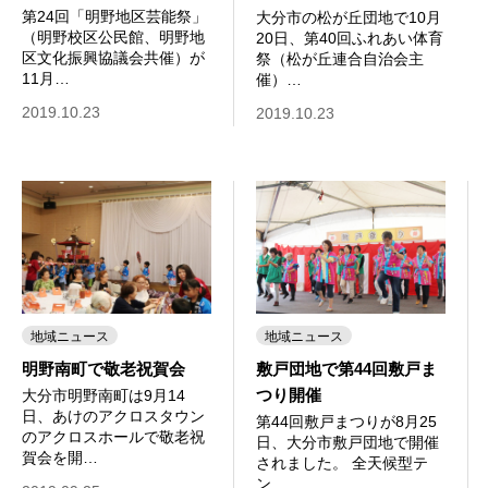
第24回「明野地区芸能祭」
大分市の松が丘団地で10月
（明野校区公民館、明野地
20日、第40回ふれあい体育
区文化振興協議会共催）が
祭（松が丘連合自治会主
11月…
催）…
2019.10.23
2019.10.23
地域ニュース
地域ニュース
明野南町で敬老祝賀会
敷戸団地で第44回敷戸ま
つり開催
大分市明野南町は9月14
日、あけのアクロスタウン
第44回敷戸まつりが8月25
のアクロスホールで敬老祝
日、大分市敷戸団地で開催
賀会を開…
されました。 全天候型テ
ン…